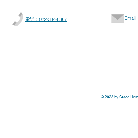
Email:
​電話：022-384-8367
© 2023 by Grace Home